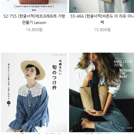
52-755 [한글서적]에코크래프트 가방
55-466 [한글서적]비욘드 더 리프 미
만들기 Lesson
백
14,800원
15,800원