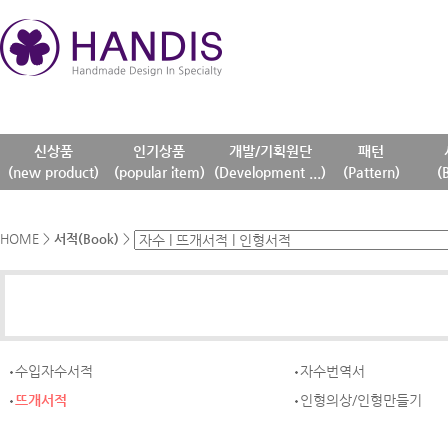
신상품
인기상품
개발/기획원단
패턴
(new product)
(popular item)
(Development ...)
(Pattern)
(
HOME
>
서적(Book)
>
수입자수서적
자수번역서
뜨개서적
인형의상/인형만들기