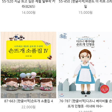
55-520 지금 뜨고 싶은 제철 탈부착 카
55-450 [한글서적]비욘드 더 리프 스
라(8265)
일
14,000원
15,000원
87-663 [한글서적]손뜨개 소품집 4
76-787 [한글서적]디즈니 베이비돌 손
뜨개 인형옷 -미녀와 야수-
22,000원