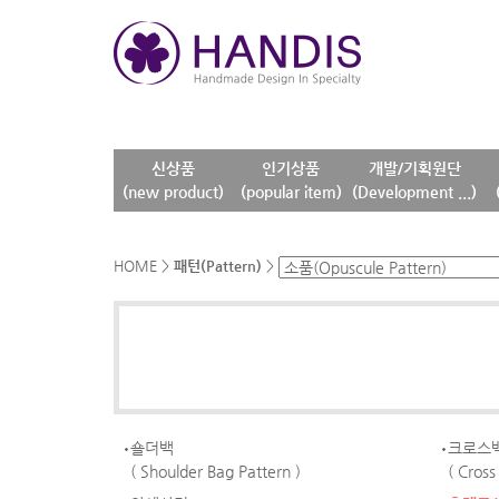
신상품
인기상품
개발/기획원단
(new product)
(popular item)
(Development ...)
HOME
>
패턴(Pattern)
>
숄더백
크로스
( Shoulder Bag Pattern )
( Cross