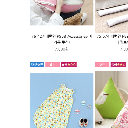
76-427 패턴인 P958-Accessories(마
75-574 패턴인 P895
카롱 쿠션)
디 필로
7,000원
7,0