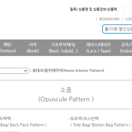
필독] 상품명 및 상품정보(상품페..
필독] 판매 중단 패턴상품 안내 ..
BOOKMARK
LO
필독] 원단 판매가격 변경 안내 ..
확인] 7월 신규 등록상품 안내..
롤/다량 할인상
패턴
서적
기초부자재/실
레이스/테이프
금속/
(Pattern)
(Book)
(Basic Subsid...)
(Lace / Tape)
(Subsi
>
홈데코/홈인테리어(Home Interior Pattern)
소품
(Opuscule Pattern )
백/백팩
토트백/보스턴백
 Bag/ Back Pack Pattern )
( Tote Bag/ Boston Bag Pattern )