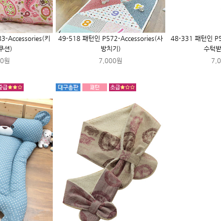
-Accessories(키
49-518 패턴인 P572-Accessories(사
48-331 패턴인 P5
쿠션)
방치기)
수턱받이
00원
7,000원
7,