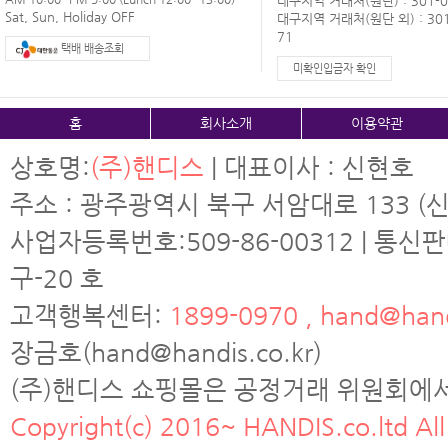
대구지역 거래처(원단) : 301-0
Sat, Sun, Holiday OFF
대구지역 거래처(원단 외) : 301
71
택배 배송조회
미확인입금자 확인
홈
회사소개
이용약관
상호명:
(주)핸디스
| 대표이사 : 신현호
주소 : 광주광역시 북구 서암대로 133 (신
사업자등록번호:509-86-00312 | 통신
구-20 호
고객행복센터:
1899-0970 , hand@hand
장금호(hand@handis.co.kr)
(주)핸디스 쇼핑몰은 공정거래 위원회에
Copyright(c) 2016~ HANDIS.co.ltd All