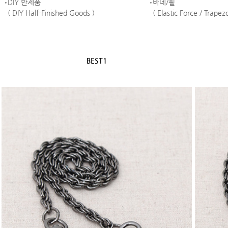
DIY 반제품
바네/휠
( DIY Half-Finished Goods )
( Elastic Force / Trape
BEST1