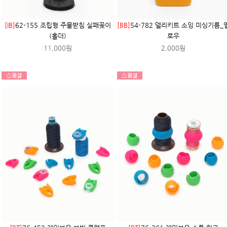
[IB]
62-155 조립형 주물받침 실패꽂이
[BB]
54-782 델리키트 소잉 미싱기름_
(홀더)
로우
11,000원
2,000원