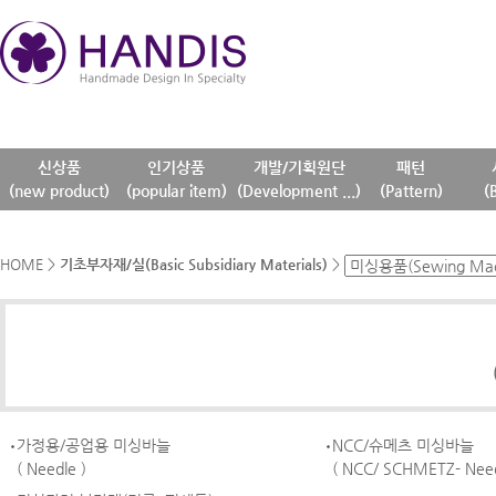
신상품
인기상품
개발/기획원단
패턴
(new product)
(popular item)
(Development ...)
(Pattern)
(
HOME
>
기초부자재/실(Basic Subsidiary Materials)
>
가정용/공업용 미싱바늘
NCC/슈메츠 미싱바늘
( Needle )
( NCC/ SCHMETZ- Need