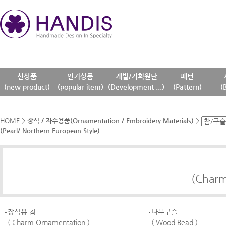
신상품
인기상품
개발/기획원단
패턴
(new product)
(popular item)
(Development ...)
(Pattern)
(
HOME
>
장식 / 자수용품(Ornamentation / Embroidery Materials)
>
(Pearl/ Northern European Style)
(Charm
장식용 참
나무구슬
( Charm Ornamentation )
( Wood Bead )