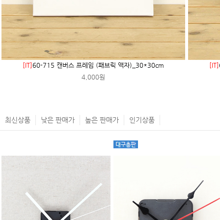
[IT]
60-715 캔버스 프레임 (패브릭 액자)_30*30cm
[IT]
4,000원
최신상품
낮은 판매가
높은 판매가
인기상품