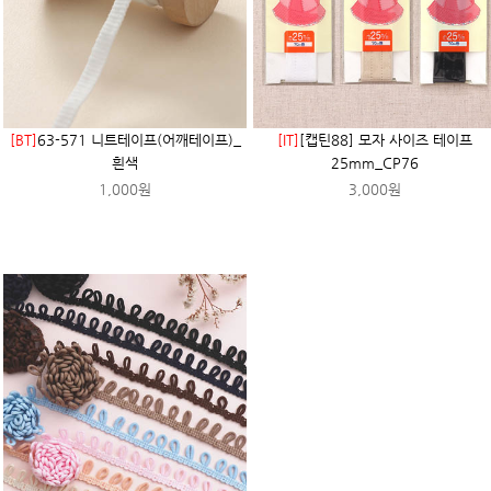
[BT]
63-571 니트테이프(어깨테이프)_
[IT]
[캡틴88] 모자 사이즈 테이프
흰색
25mm_CP76
1,000원
3,000원