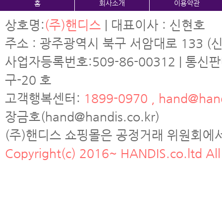
홈
회사소개
이용약관
상호명:
(주)핸디스
| 대표이사 : 신현호
주소 : 광주광역시 북구 서암대로 133 (신
사업자등록번호:509-86-00312 | 통신
구-20 호
고객행복센터:
1899-0970 , hand@hand
장금호(hand@handis.co.kr)
(주)핸디스 쇼핑몰은 공정거래 위원회에
Copyright(c) 2016~ HANDIS.co.ltd All