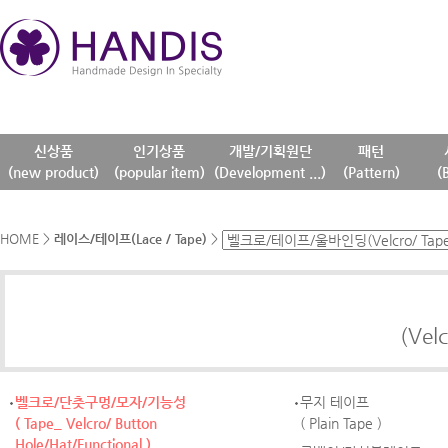
신상품
인기상품
개발/기획원단
패턴
(new product)
(popular item)
(Development ...)
(Pattern)
(
HOME
>
레이스/테이프(Lace / Tape)
>
(Vel
벨크로/단춧구멍/모자/기능성
무지 테이프
( Tape_ Velcro/ Button
( Plain Tape )
Hole/Hat/Functional )