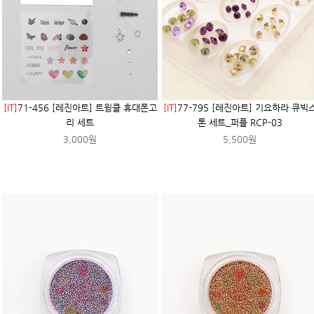
[IT]
71-456 [레진아트] 트윙클 휴대폰고
[IT]
77-795 [레진아트] 기요하라 큐빅
리 세트
톤 세트_퍼플 RCP-03
3,000원
5,500원