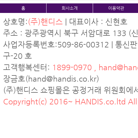
홈
회사소개
이용약관
상호명:
(주)핸디스
| 대표이사 : 신현호
주소 : 광주광역시 북구 서암대로 133 (신
사업자등록번호:509-86-00312 | 통신
구-20 호
고객행복센터:
1899-0970 , hand@hand
장금호(hand@handis.co.kr)
(주)핸디스 쇼핑몰은 공정거래 위원회에
Copyright(c) 2016~ HANDIS.co.ltd All