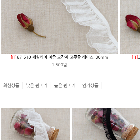
[IT]
67-510 세실리아 이중 오간자 고무줄 레이스_30mm
[IT]
1,500원
최신상품
낮은 판매가
높은 판매가
인기상품