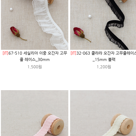
[IT]
67-510 세실리아 이중 오간자 고무
[IT]
32-063 클라라 오간자 고무줄레이
줄 레이스_30mm
_15mm 블랙
1,500원
1,200원