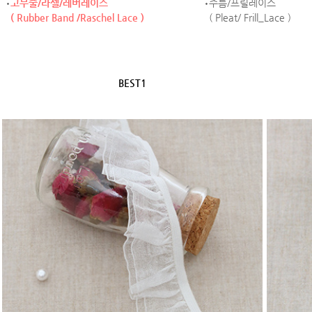
고무줄/라셀/레버레이스
주름/프릴레이스
( Rubber Band /Raschel Lace )
( Pleat/ Frill_Lace )
BEST1