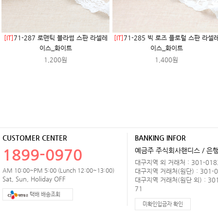
[IT]
71-287 로맨틱 블라썸 스판 라셀레
[IT]
71-285 빅 로즈 플로럴 스판 라셀
이스_화이트
이스_화이트
1,200원
1,400원
CUSTOMER CENTER
BANKING INFOR
1899-0970
예금주 주식회사핸디스 / 은행 
대구지역 외 거래처 : 301-0183
AM 10:00~PM 5:00 (Lunch 12:00~13:00)
대구지역 거래처(원단) : 301-0
Sat, Sun, Holiday OFF
대구지역 거래처(원단 외) : 301
71
택배 배송조회
미확인입금자 확인