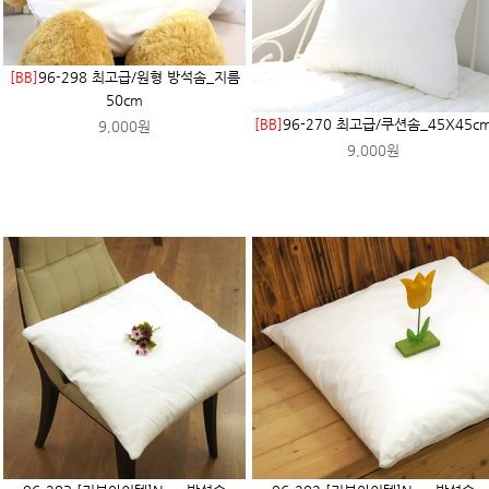
[BB]
96-298 최고급/원형 방석솜_지름
50cm
[BB]
96-270 최고급/쿠션솜_45X45c
9,000원
9,000원