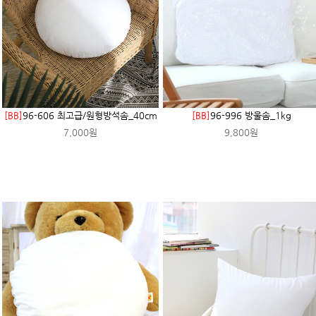
[BB]
96-606 최고급/원형방석솜_40cm
[BB]
96-996 방울솜_1kg
7,000원
9,800원