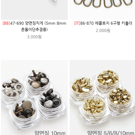
[BB]
47-690 양면징치게 (5mm 8mm
[IT]
86-870 에콜로지 6구형 키홀더
흔들이단추겸용)
2,000원
3,000원