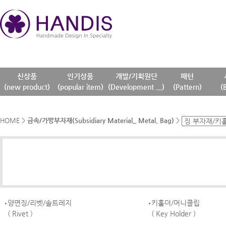
신상품
인기상품
개발/기획원단
패턴
(new product)
(popular item)
(Development ...)
(Pattern)
(
HOME
>
금속/가방부자재(Subsidiary Material_ Metal, Bag)
>
양면징/리벳/솔트레지
키홀더/머니클립
( Rivet )
( Key Holder )