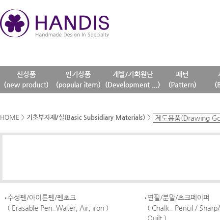
신상품
인기상품
개발/기획원단
패턴
(new product)
(popular item)
(Development ...)
(Pattern)
(
HOME
>
기초부자재/실(Basic Subsidiary Materials)
>
수성펜/아이론펜/펜초크
연필/분말/초크페이퍼
( Erasable Pen_Water, Air, iron )
( Chalk_ Pencil / Sharp
Quilt )