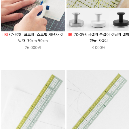
[IB]
57-928 [크로바] 스트립 재단자 컷
[IB]
70-056 시접자 손잡이 컷팅자 접
팅자_30cm,50cm
핸들_3컬러
26,000원
3,000원