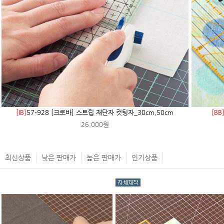
[IB]
57-928 [크로바] 스트립 재단자 컷팅자_30cm,50cm
[BB
26,000원
최신상품
낮은 판매가
높은 판매가
인기상품