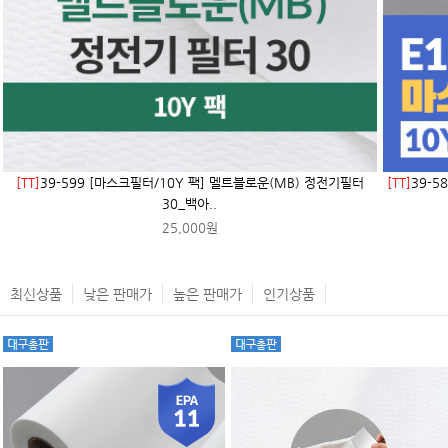
[TT]
39-599 [마스크필터/10Y 팩] 멜트블로운(MB) 정전기필터
[TT]
39-5
30_백아..
25,000원
최신상품
낮은 판매가
높은 판매가
인기상품