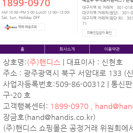
1899-0970
예금주 주식회사핸디스 / 은행 
대구지역 외 거래처 : 301-0183
AM 10:00~PM 5:00 (Lunch 12:00~13:00)
대구지역 거래처(원단) : 301-0
Sat, Sun, Holiday OFF
대구지역 거래처(원단 외) : 301
71
택배 배송조회
미확인입금자 확인
홈
회사소개
이용약관
상호명:
(주)핸디스
| 대표이사 : 신현호
주소 : 광주광역시 북구 서암대로 133 (신
사업자등록번호:509-86-00312 | 통신
구-20 호
고객행복센터:
1899-0970 , hand@hand
장금호(hand@handis.co.kr)
(주)핸디스 쇼핑몰은 공정거래 위원회에