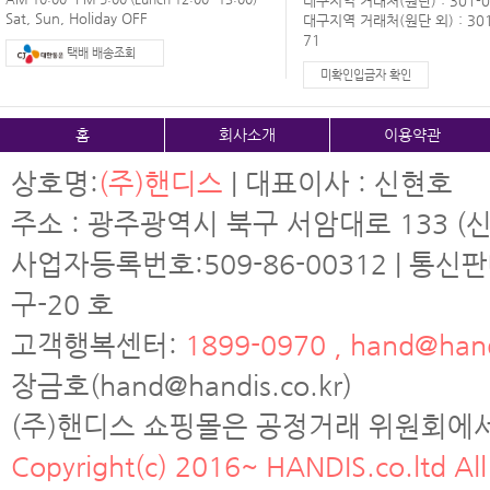
대구지역 거래처(원단) : 301-0
Sat, Sun, Holiday OFF
대구지역 거래처(원단 외) : 301
71
택배 배송조회
미확인입금자 확인
홈
회사소개
이용약관
상호명:
(주)핸디스
| 대표이사 : 신현호
주소 : 광주광역시 북구 서암대로 133 (신
사업자등록번호:509-86-00312 | 통신
구-20 호
고객행복센터:
1899-0970 , hand@hand
장금호(hand@handis.co.kr)
(주)핸디스 쇼핑몰은 공정거래 위원회에
Copyright(c) 2016~ HANDIS.co.ltd All