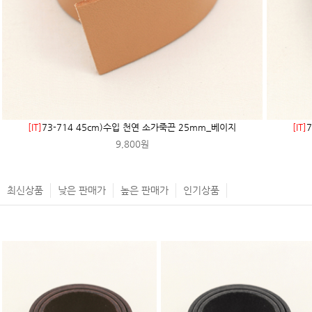
[IT]
73-714 45cm)수입 천연 소가죽끈 25mm_베이지
[IT]
9,800원
최신상품
낮은 판매가
높은 판매가
인기상품