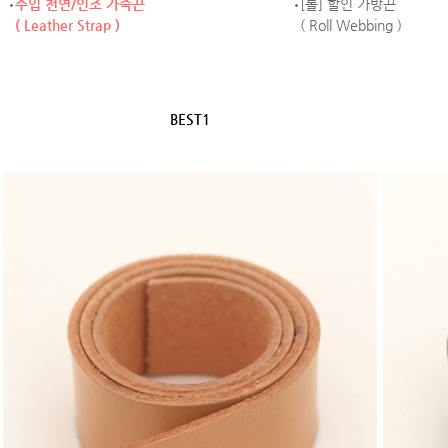
수입 천연/인조 가죽끈
[롤] 할인 가방끈
( Leather Strap )
( Roll Webbing )
BEST1