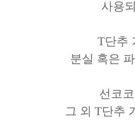
사용되
T단추 
분실 혹은 
선코코
그 외 T단추