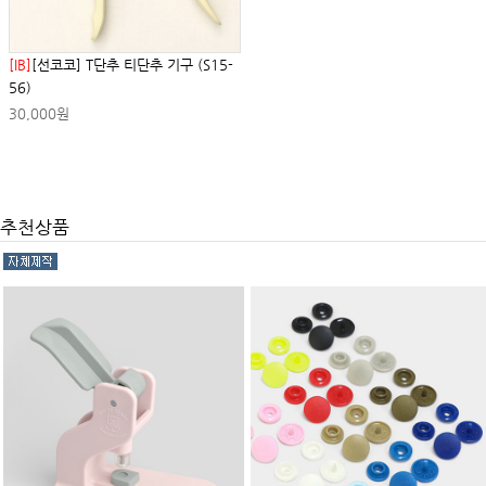
[IB]
[선코코] T단추 티단추 기구 (S15-
56)
30,000원
추천상품