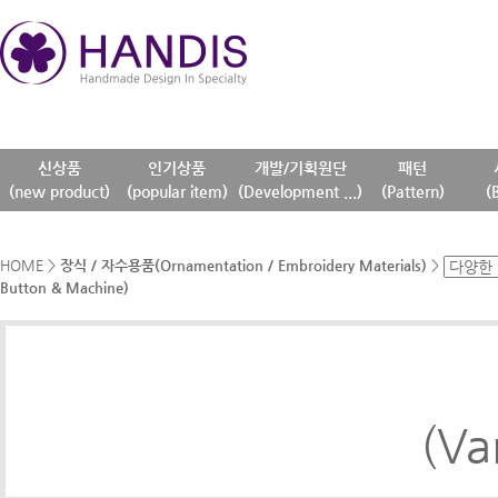
신상품
인기상품
개발/기획원단
패턴
(new product)
(popular item)
(Development ...)
(Pattern)
(
HOME
>
장식 / 자수용품(Ornamentation / Embroidery Materials)
>
Button & Machine)
(Va