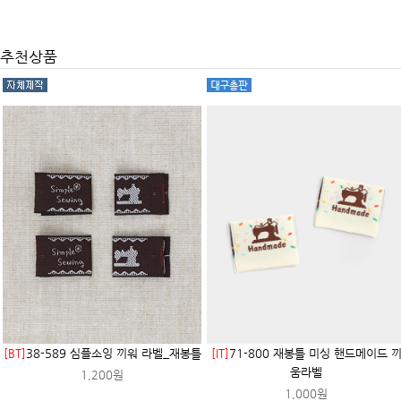
추천상품
[BT]
38-589 심플소잉 끼워 라벨_재봉틀
[IT]
71-800 재봉틀 미싱 핸드메이드 
움라벨
1,200원
1,000원