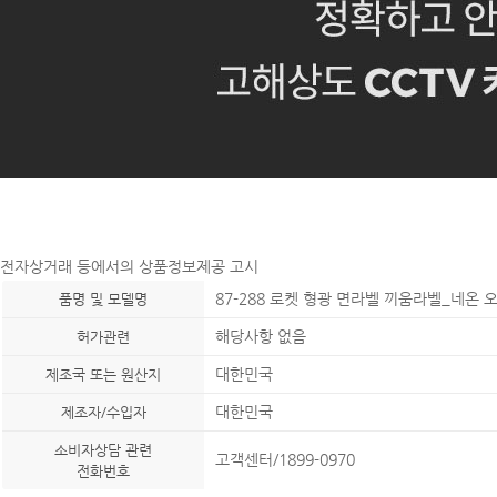
전자상거래 등에서의 상품정보제공 고시
87-288 로켓 형광 면라벨 끼움라벨_네온 
품명 및 모델명
해당사항 없음
허가관련
대한민국
제조국 또는 원산지
대한민국
제조자/수입자
소비자상담 관련
고객센터/1899-0970
전화번호