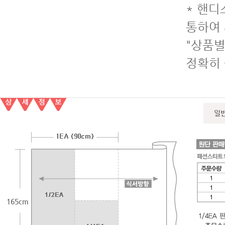
* 핸디
통하여 
"상품별
정확히
일
165cm