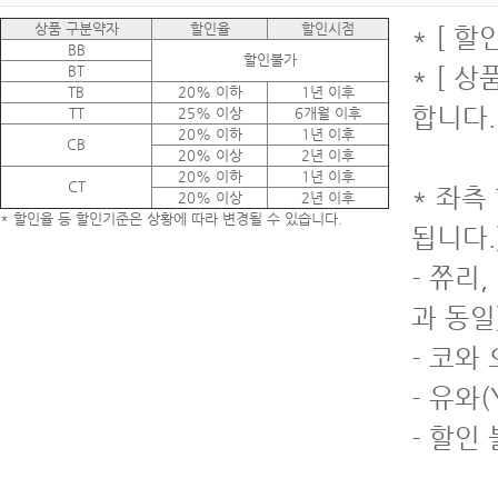
상품 구분약자
할인율
할인시점
* [ 
BB
할인불가
BT
* [ 
TB
20% 이하
1년 이후
합니다.
TT
25% 이상
6개월 이후
20% 이하
1년 이후
CB
20% 이상
2년 이후
20% 이하
1년 이후
CT
* 좌측
20% 이상
2년 이후
* 할인율 등 할인기준은 상황에 따라 변경될 수 있습니다.
됩니다.
- 쮸리
과 동일
- 코와
- 유와(
- 할인