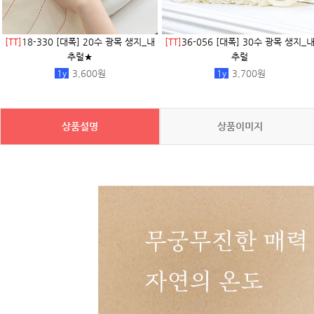
[TT]
18-330 [대폭] 20수 광목 생지_내
[TT]
36-056 [대폭] 30수 광목 생지_
추럴★
추럴
1
y
3,600원
1
y
3,700원
상품설명
상품이미지