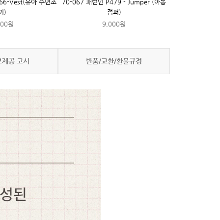
66-Vest(유아 수면조
70-067 패턴인 P479 - Jumper (아동
끼)
점퍼)
000원
9,000원
보제공 고시
반품/교환/환불규정