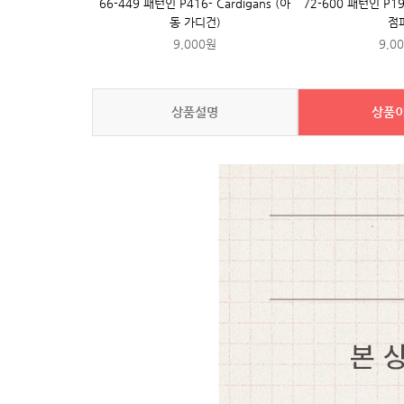
66-449 패턴인 P416- Cardigans (아
72-600 패턴인 P19
동 가디건)
점
9,000원
9,0
상품설명
상품