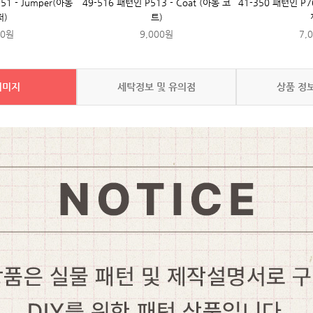
51 - Jumper(아동
49-516 패턴인 P513 - Coat (아동 코
41-350 패턴인 P7
퍼)
트)
00원
9,000원
7,
이미지
세탁정보 및 유의점
상품 정