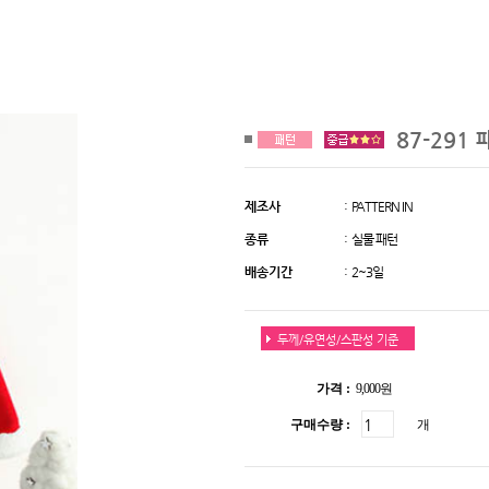
87-291 
제조사
: PATTERN IN
종류
: 실물 패턴
배송기간
: 2~3일
두께/유연성/스판성 기준
가격 :
9,000원
구매수량 :
개