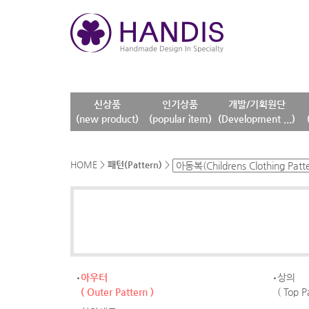
신상품
인기상품
개발/기획원단
(new product)
(popular item)
(Development ...)
HOME
>
패턴(Pattern)
>
아우터
상의
( Outer Pattern )
( Top P