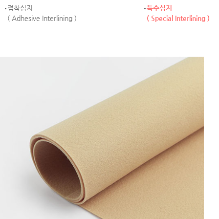
접착심지
특수심지
( Adhesive Interlining )
( Special Interlining )