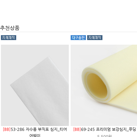
추천상품
[BB]
53-286 자수용 부직포 심지_티어
[BB]
69-245 프리미엄 보강심지_푸딩
어웨이
5,500원