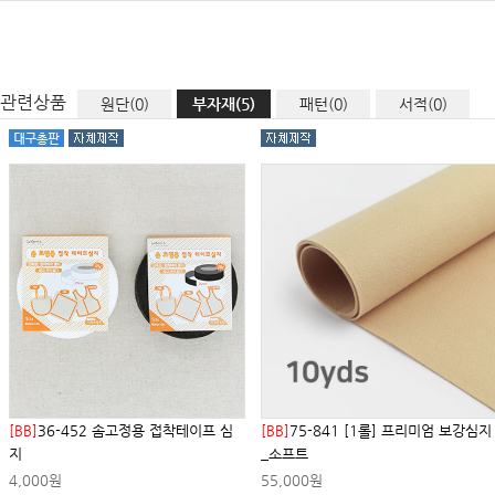
관련상품
원단(0)
부자재(5)
패턴(0)
서적(0)
[BB]
36-452 솜고정용 접착테이프 심
[BB]
75-841 [1롤] 프리미엄 보강심지
지
_소프트
4,000원
55,000원