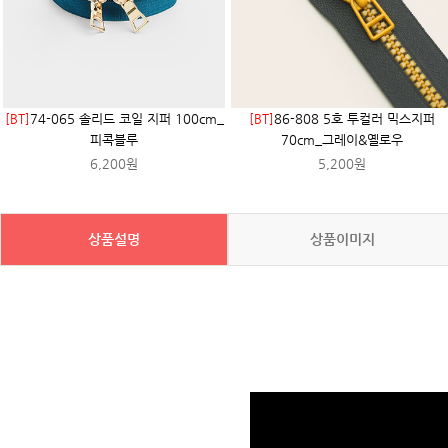
[BT]
74-065 솔리드 코일 지퍼 100cm_
[BT]
86-808 5호 투컬러 믹스지퍼
피콕블루
70cm_그레이&옐로우
6,200원
5,200원
상품설명
상품이미지