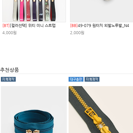
[BT]
[컬러선택] 위티 미니 스트랩
[BB]
49-079 원터치 외발노루발_N4
4,000원
2,000원
추천상품