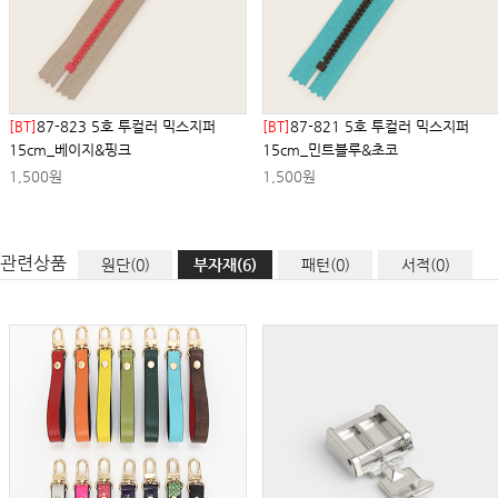
[BT]
87-821 5호 투컬러 믹스지퍼
[BT]
87-820 5호 투컬러 믹스지퍼
15cm_민트블루&초코
15cm_네이비&코랄
1,500원
1,500원
관련상품
원단(0)
부자재(6)
패턴(0)
서적(0)